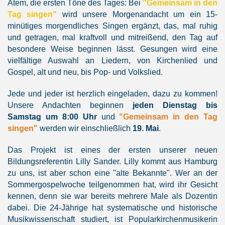
Atem, die ersten Töne des Tages: Bei
"Gemeinsam in den
Tag singen"
wird unsere Morgenandacht um ein 15-
minütiges morgendliches Singen ergänzt, das, mal ruhig
und getragen, mal kraftvoll und mitreißend, den Tag auf
besondere Weise beginnen lässt. Gesungen wird eine
vielfältige Auswahl an Liedern, von Kirchenlied und
Gospel, alt und neu, bis Pop- und Volkslied.
Jede und jeder ist herzlich eingeladen, dazu zu kommen!
Unsere Andachten beginnen
jeden Dienstag bis
Samstag um 8:00 Uhr
und
"Gemeinsam in den Tag
singen"
werden wir einschließlich
19. Mai
.
Das Projekt ist eines der ersten unserer neuen
Bildungsreferentin Lilly Sander. Lilly kommt aus Hamburg
zu uns, ist aber schon eine "alte Bekannte". Wer an der
Sommergospelwoche teilgenommen hat, wird ihr Gesicht
kennen, denn sie war bereits mehrere Male als Dozentin
dabei. Die 24-Jährige hat systematische und historische
Musikwissenschaft studiert, ist Popularkirchenmusikerin