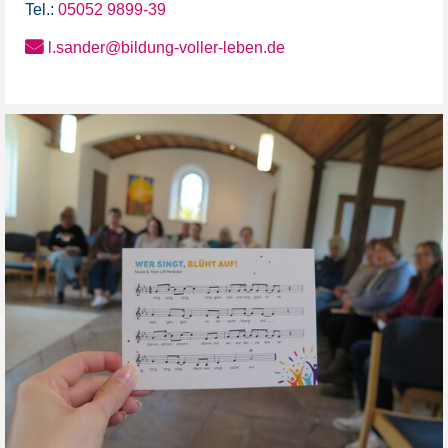
Tel.:
05052 9899-39
l.sander@bildung-voller-leben.de