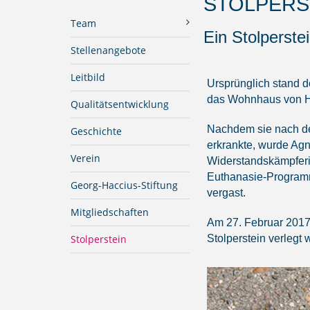
STOLPERS
Team
Ein Stolperst
Stellenangebote
Leitbild
Ursprünglich stand d
das Wohnhaus von H
Qualitätsentwicklung
Nachdem sie nach der
Geschichte
erkrankte, wurde Ag
Verein
Widerstandskämpferi
Euthanasie-Programm
Georg-Haccius-Stiftung
vergast.
Mitgliedschaften
Am 27. Februar 2017
Stolperstein
Stolperstein verlegt