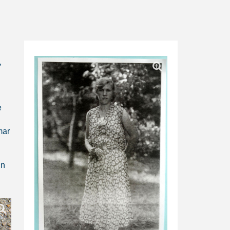
,
e
mar
in